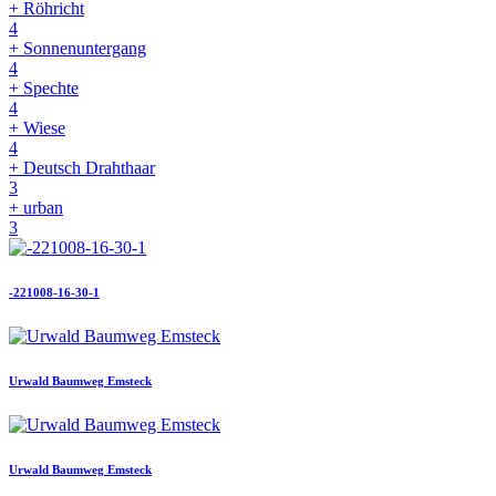
+ Röhricht
4
+ Sonnenuntergang
4
+ Spechte
4
+ Wiese
4
+ Deutsch Drahthaar
3
+ urban
3
-221008-16-30-1
Urwald Baumweg Emsteck
Urwald Baumweg Emsteck