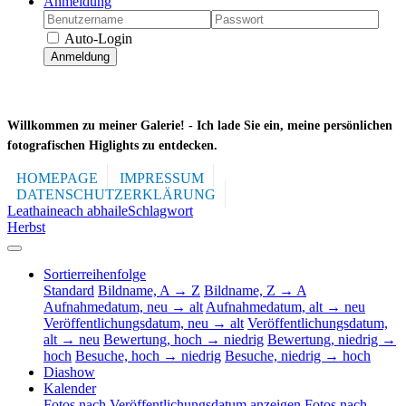
Anmeldung
Auto-Login
Anmeldung
Willkommen zu meiner Galerie! -
Ich lade Sie ein, meine persönlichen
fotografischen Higlights zu entdecken.
HOMEPAGE
IMPRESSUM
DATENSCHUTZERKLÄRUNG
Leathaineach abhaile
Schlagwort
Herbst
Sortierreihenfolge
Standard
Bildname, A → Z
Bildname, Z → A
Aufnahmedatum, neu → alt
Aufnahmedatum, alt → neu
Veröffentlichungsdatum, neu → alt
Veröffentlichungsdatum,
alt → neu
Bewertung, hoch → niedrig
Bewertung, niedrig →
hoch
Besuche, hoch → niedrig
Besuche, niedrig → hoch
Diashow
Kalender
Fotos nach Veröffentlichungsdatum anzeigen
Fotos nach