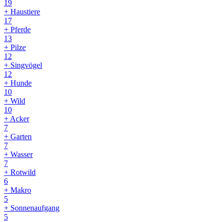
19
+ Haustiere
17
+ Pferde
13
+ Pilze
12
+ Singvögel
12
+ Hunde
10
+ Wild
10
+ Acker
7
+ Garten
7
+ Wasser
7
+ Rotwild
6
+ Makro
5
+ Sonnenaufgang
5