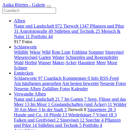
Anika Börries - Galerie
Alben
Natur und Landschaft
972
Tierwelt
1347
Pflanzen und Pilze
31
Astrofotografie
49
Stilleben und Technik
25
Mensch &
Natur
11
Portfolio
44
917 Fotos
Schlagworte
Wildlife
Wiese
Wild
Rote Liste
Frühling
Sommer
Singvögel
Wiesenvögel
Garten
Winter
Schnepfen und Regenpfeifer
Wald
Herbst
Wasser
Makro
Acker
Haustiere
Meer
Moor
Schnee
Entdecken
Schlagworte
97
Cuardach
Kommentare
0
Info
RSS-Feed
Am häufigsten angesehen
Am besten bewertet
Neueste Fotos
Neueste Alben
Zufällige Fotos
Kalender
Verwandte Alben
Natur und Landschaft
21
7
Im Garten
7
Seen, Flüsse und das
Meer
13
Im Moor
1
Graslandschaften (und Äcker)
11
Wälder
30
Am Meer
3
In der Stadt
3
Tierwelt
8
Säugetiere
28
3
Hunde und Co.
10
Pferde
13
Wiederkäuer
7
Vögel
18
3
Falken und Greifvögel
2
Singvögel
12
Spechte
4
Pflanzen
und Pilze
14
Stilleben und Technik
5
Portfolio
4