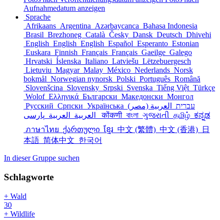
Aufnahmedatum anzeigen
Sprache
Afrikaans
Argentina
Azərbaycanca
Bahasa Indonesia
Brasil
Brezhoneg
Català
Česky
Dansk
Deutsch
Dhivehi
English
English
English
Español
Esperanto
Estonian
Euskara
Finnish
Français
Français
Gaeilge
Galego
Hrvatski
Íslenska
Italiano
Latviešu
Lëtzebuergesch
Lietuviu
Magyar
Malay
México
Nederlands
Norsk
bokmål
Norwegian nynorsk
Polski
Português
Română
Slovenšcina
Slovensky
Srpski
Svenska
Tiếng Việt
Türkçe
Wolof
Ελληνικά
Български
Македонски
Монгол
Русский
Српски
Українська
العربية (مصر)
עברית
العربية
العربية
پارسی
कोंकणी
বাংলা
ગુજરાતી
தமிழ்
ಕನ್ನಡ
ภาษาไทย
ქართული
ខ្មែរ
中文 (繁體)
中文 (香港)
日
本語
简体中文
한국어
In dieser Gruppe suchen
Schlagworte
+ Wald
30
+ Wildlife