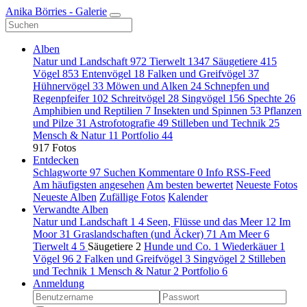
Anika Börries - Galerie
Alben
Natur und Landschaft
972
Tierwelt
1347
Säugetiere
415
Vögel
853
Entenvögel
18
Falken und Greifvögel
37
Hühnervögel
33
Möwen und Alken
24
Schnepfen und
Regenpfeifer
102
Schreitvögel
28
Singvögel
156
Spechte
26
Amphibien und Reptilien
7
Insekten und Spinnen
53
Pflanzen
und Pilze
31
Astrofotografie
49
Stilleben und Technik
25
Mensch & Natur
11
Portfolio
44
917 Fotos
Entdecken
Schlagworte
97
Suchen
Kommentare
0
Info
RSS-Feed
Am häufigsten angesehen
Am besten bewertet
Neueste Fotos
Neueste Alben
Zufällige Fotos
Kalender
Verwandte Alben
Natur und Landschaft
1
4
Seen, Flüsse und das Meer
12
Im
Moor
31
Graslandschaften (und Äcker)
71
Am Meer
6
Tierwelt
4
5
Säugetiere
2
Hunde und Co.
1
Wiederkäuer
1
Vögel
96
2
Falken und Greifvögel
3
Singvögel
2
Stilleben
und Technik
1
Mensch & Natur
2
Portfolio
6
Anmeldung