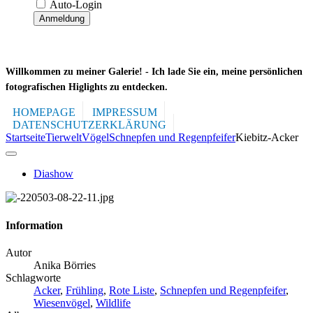
Auto-Login
Anmeldung
Willkommen zu meiner Galerie! -
Ich lade Sie ein, meine persönlichen
fotografischen Higlights zu entdecken.
HOMEPAGE
IMPRESSUM
DATENSCHUTZERKLÄRUNG
Startseite
Tierwelt
Vögel
Schnepfen und Regenpfeifer
Kiebitz-Acker
Diashow
Information
Autor
Anika Börries
Schlagworte
Acker
,
Frühling
,
Rote Liste
,
Schnepfen und Regenpfeifer
,
Wiesenvögel
,
Wildlife