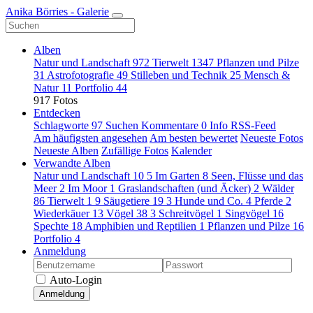
Anika Börries - Galerie
Alben
Natur und Landschaft
972
Tierwelt
1347
Pflanzen und Pilze
31
Astrofotografie
49
Stilleben und Technik
25
Mensch &
Natur
11
Portfolio
44
917 Fotos
Entdecken
Schlagworte
97
Suchen
Kommentare
0
Info
RSS-Feed
Am häufigsten angesehen
Am besten bewertet
Neueste Fotos
Neueste Alben
Zufällige Fotos
Kalender
Verwandte Alben
Natur und Landschaft
10
5
Im Garten
8
Seen, Flüsse und das
Meer
2
Im Moor
1
Graslandschaften (und Äcker)
2
Wälder
86
Tierwelt
1
9
Säugetiere
19
3
Hunde und Co.
4
Pferde
2
Wiederkäuer
13
Vögel
38
3
Schreitvögel
1
Singvögel
16
Spechte
18
Amphibien und Reptilien
1
Pflanzen und Pilze
16
Portfolio
4
Anmeldung
Auto-Login
Anmeldung