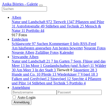
Anika Börries - Galerie
Alben
Natur und Landschaft
972
Tierwelt
1347
Pflanzen und Pilze
31
Astrofotografie
49
Stilleben und Technik
25
Mensch &
Natur
11
Portfolio
44
917 Fotos
Entdecken
Schlagworte
97
Suchen
Kommentare
0
Info
RSS-Feed
Am häufigsten angesehen
Am besten bewertet
Neueste Fotos
Neueste Alben
Zufällige Fotos
Kalender
Verwandte Alben
Natur und Landschaft
21
7
Im Garten
7
Seen, Flüsse und das
Meer
13
Im Moor
1
Graslandschaften (und Äcker)
11
Wälder
30
Am Meer
3
In der Stadt
3
Tierwelt
8
Säugetiere
28
3
Hunde und Co.
10
Pferde
13
Wiederkäuer
7
Vögel
18
3
Falken und Greifvögel
2
Singvögel
12
Spechte
4
Pflanzen
und Pilze
14
Stilleben und Technik
5
Portfolio
4
Anmeldung
Auto-Login
Anmeldung