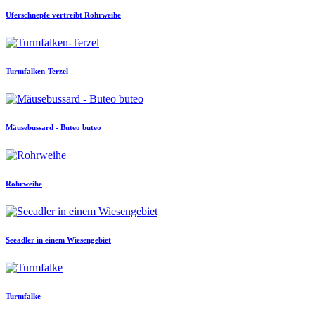
Uferschnepfe vertreibt Rohrweihe
Turmfalken-Terzel
Mäusebussard - Buteo buteo
Rohrweihe
Seeadler in einem Wiesengebiet
Turmfalke