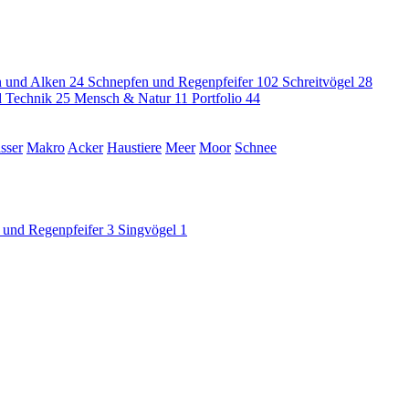
 und Alken
24
Schnepfen und Regenpfeifer
102
Schreitvögel
28
nd Technik
25
Mensch & Natur
11
Portfolio
44
sser
Makro
Acker
Haustiere
Meer
Moor
Schnee
 und Regenpfeifer
3
Singvögel
1