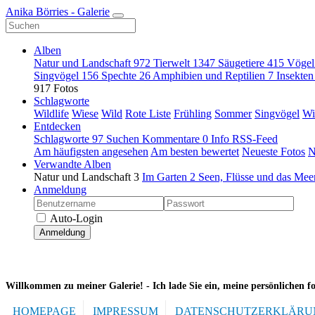
Anika Börries - Galerie
Alben
Natur und Landschaft
972
Tierwelt
1347
Säugetiere
415
Vöge
Singvögel
156
Spechte
26
Amphibien und Reptilien
7
Insekte
917 Fotos
Schlagworte
Wildlife
Wiese
Wild
Rote Liste
Frühling
Sommer
Singvögel
Wi
Entdecken
Schlagworte
97
Suchen
Kommentare
0
Info
RSS-Feed
Am häufigsten angesehen
Am besten bewertet
Neueste Fotos
N
Verwandte Alben
Natur und Landschaft
3
Im Garten
2
Seen, Flüsse und das Me
Anmeldung
Auto-Login
Anmeldung
Willkommen zu meiner Galerie! -
Ich lade Sie ein, meine persönlichen f
HOMEPAGE
IMPRESSUM
DATENSCHUTZERKLÄRU