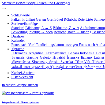
Startseite
Tierwelt
Vögel
Falken und Greifvögel
Schlagworte
Falken
Frühling
Garten
Greifvögel
Röhricht
Rote Liste
Schnep
Sortierreihenfolge
Standard
Bildname, A → Z
Bildname, Z → A
Aufnahmedatum,
Bewertung, niedrig → hoch
Besuche, hoch → niedrig
Besuche
Diashow
Kalender
Fotos nach Veröffentlichungsdatum anzeigen
Fotos nach Aufn
Sprache
Afrikaans
Argentina
Azərbaycanca
Bahasa Indonesia
Brasi
Français
Gaeilge
Galego
Hrvatski
Íslenska
Italiano
Latvie
Slovenšcina
Slovensky
Srpski
Svenska
Tiếng Việt
Türkçe
कोंकणी
বাংলা
ગુજરાતી
தமிழ்
ಕನ್ನಡ
ภาษาไทย
ქართული
ខ
Kachel-Ansicht
Listen-Ansicht
In dieser Gruppe suchen
Wespenbussard - Pernis apivorus