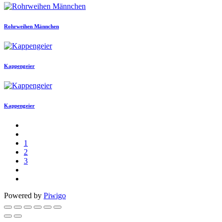
Rohrweihen Männchen
Kappengeier
Kappengeier
1
2
3
Powered by
Piwigo