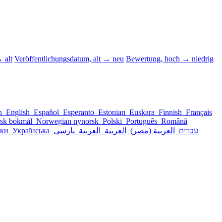
 alt
Veröffentlichungsdatum, alt → neu
Bewertung, hoch → niedrig
sh
English
Español
Esperanto
Estonian
Euskara
Finnish
Français
sk bokmål
Norwegian nynorsk
Polski
Português
Română
ски
Українська
پارسی
العربية
العربية
العربية (مصر)
עברית