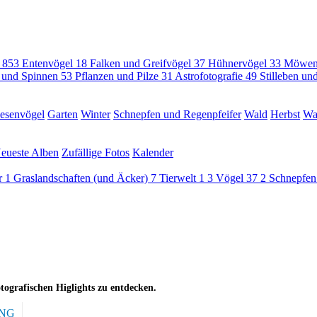
l
853
Entenvögel
18
Falken und Greifvögel
37
Hühnervögel
33
Möwen
n und Spinnen
53
Pflanzen und Pilze
31
Astrofotografie
49
Stilleben u
esenvögel
Garten
Winter
Schnepfen und Regenpfeifer
Wald
Herbst
Wa
eueste Alben
Zufällige Fotos
Kalender
er
1
Graslandschaften (und Äcker)
7
Tierwelt
1
3
Vögel
37
2
Schnepfen
otografischen Higlights zu entdecken.
NG