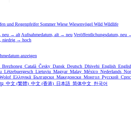
fen und Regenpfeifer
Sommer
Wiese
Wiesenvögel
Wild
Wildlife
 neu → alt
Aufnahmedatum, alt → neu
Veröffentlichungsdatum, neu →
, niedrig → hoch
ahmedatum anzeigen
l
Brezhoneg
Català
Česky
Dansk
Deutsch
Dhivehi
English
Engli
šu
Lëtzebuergesch
Lietuviu
Magyar
Malay
México
Nederlands
Nor
Wolof
Ελληνικά
Български
Македонски
Монгол
Русский
Срп
្មែរ
中文 (繁體)
中文 (香港)
日本語
简体中文
한국어