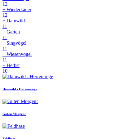
12
+ Wiederkäuer
12
+ Damwild
11
+ Garten
11
+ Singvögel
11
+ Wiesenvögel
11
+ Herbst
10
Damwild - Herrenriege
Guten Morgen!
Feldhase