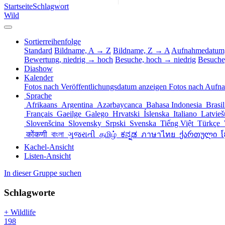
Startseite
Schlagwort
Wild
Sortierreihenfolge
Standard
Bildname, A → Z
Bildname, Z → A
Aufnahmedatum,
Bewertung, niedrig → hoch
Besuche, hoch → niedrig
Besuche
Diashow
Kalender
Fotos nach Veröffentlichungsdatum anzeigen
Fotos nach Aufn
Sprache
Afrikaans
Argentina
Azərbaycanca
Bahasa Indonesia
Brasi
Français
Gaeilge
Galego
Hrvatski
Íslenska
Italiano
Latvie
Slovenšcina
Slovensky
Srpski
Svenska
Tiếng Việt
Türkçe
कोंकणी
বাংলা
ગુજરાતી
தமிழ்
ಕನ್ನಡ
ภาษาไทย
ქართული
ខ
Kachel-Ansicht
Listen-Ansicht
In dieser Gruppe suchen
Schlagworte
+ Wildlife
198