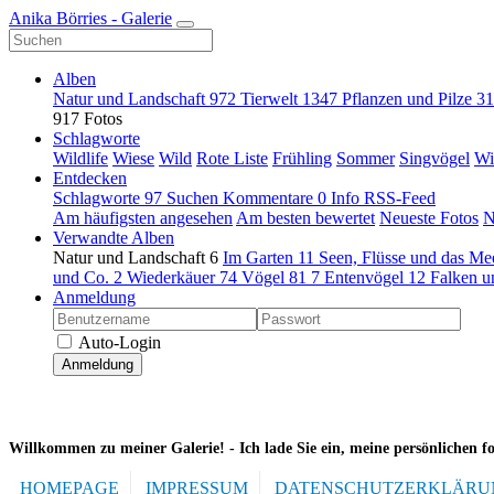
Anika Börries - Galerie
Alben
Natur und Landschaft
972
Tierwelt
1347
Pflanzen und Pilze
31
917 Fotos
Schlagworte
Wildlife
Wiese
Wild
Rote Liste
Frühling
Sommer
Singvögel
Wi
Entdecken
Schlagworte
97
Suchen
Kommentare
0
Info
RSS-Feed
Am häufigsten angesehen
Am besten bewertet
Neueste Fotos
N
Verwandte Alben
Natur und Landschaft
6
Im Garten
11
Seen, Flüsse und das M
und Co.
2
Wiederkäuer
74
Vögel
81
7
Entenvögel
12
Falken u
Anmeldung
Auto-Login
Anmeldung
Willkommen zu meiner Galerie! -
Ich lade Sie ein, meine persönlichen f
HOMEPAGE
IMPRESSUM
DATENSCHUTZERKLÄRU