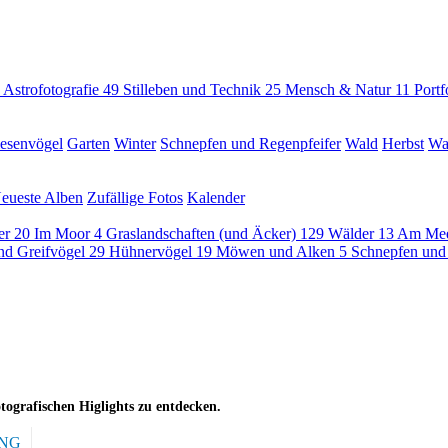
Astrofotografie
49
Stilleben und Technik
25
Mensch & Natur
11
Portf
esenvögel
Garten
Winter
Schnepfen und Regenpfeifer
Wald
Herbst
Wa
eueste Alben
Zufällige Fotos
Kalender
eer
20
Im Moor
4
Graslandschaften (und Äcker)
129
Wälder
13
Am Me
nd Greifvögel
29
Hühnervögel
19
Möwen und Alken
5
Schnepfen und
otografischen Higlights zu entdecken.
NG