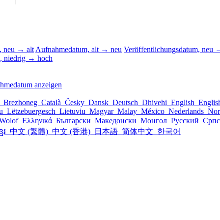
 neu → alt
Aufnahmedatum, alt → neu
Veröffentlichungsdatum, neu →
, niedrig → hoch
ahmedatum anzeigen
l
Brezhoneg
Català
Česky
Dansk
Deutsch
Dhivehi
English
Engli
šu
Lëtzebuergesch
Lietuviu
Magyar
Malay
México
Nederlands
Nor
Wolof
Ελληνικά
Български
Македонски
Монгол
Русский
Срп
្មែរ
中文 (繁體)
中文 (香港)
日本語
简体中文
한국어