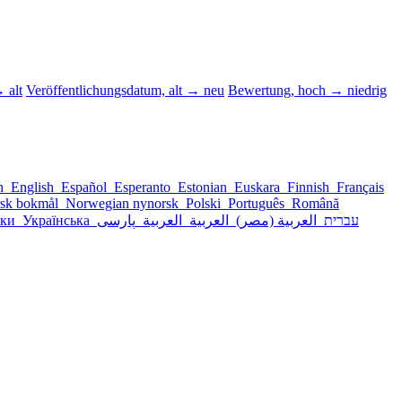
 alt
Veröffentlichungsdatum, alt → neu
Bewertung, hoch → niedrig
sh
English
Español
Esperanto
Estonian
Euskara
Finnish
Français
sk bokmål
Norwegian nynorsk
Polski
Português
Română
ски
Українська
پارسی
العربية
العربية
العربية (مصر)
עברית