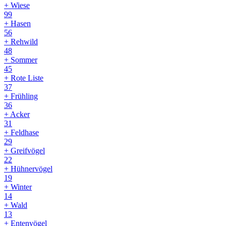
+ Wiese
99
+ Hasen
56
+ Rehwild
48
+ Sommer
45
+ Rote Liste
37
+ Frühling
36
+ Acker
31
+ Feldhase
29
+ Greifvögel
22
+ Hühnervögel
19
+ Winter
14
+ Wald
13
+ Entenvögel