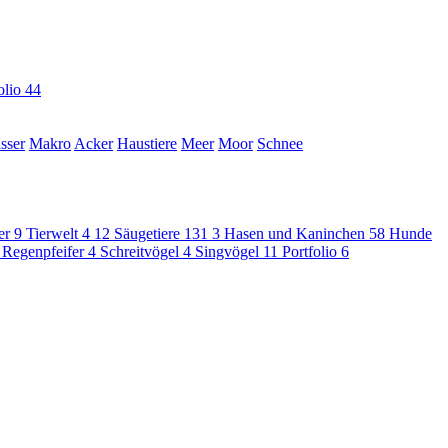
olio
44
sser
Makro
Acker
Haustiere
Meer
Moor
Schnee
er
9
Tierwelt
4
12
Säugetiere
131
3
Hasen und Kaninchen
58
Hunde
 Regenpfeifer
4
Schreitvögel
4
Singvögel
11
Portfolio
6