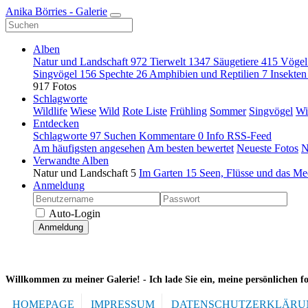
Anika Börries - Galerie
Alben
Natur und Landschaft
972
Tierwelt
1347
Säugetiere
415
Vöge
Singvögel
156
Spechte
26
Amphibien und Reptilien
7
Insekte
917 Fotos
Schlagworte
Wildlife
Wiese
Wild
Rote Liste
Frühling
Sommer
Singvögel
Wi
Entdecken
Schlagworte
97
Suchen
Kommentare
0
Info
RSS-Feed
Am häufigsten angesehen
Am besten bewertet
Neueste Fotos
N
Verwandte Alben
Natur und Landschaft
5
Im Garten
15
Seen, Flüsse und das M
Anmeldung
Auto-Login
Anmeldung
Willkommen zu meiner Galerie! -
Ich lade Sie ein, meine persönlichen f
HOMEPAGE
IMPRESSUM
DATENSCHUTZERKLÄRU