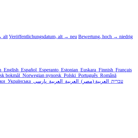
 alt
Veröffentlichungsdatum, alt → neu
Bewertung, hoch → niedrig
sh
English
Español
Esperanto
Estonian
Euskara
Finnish
Français
sk bokmål
Norwegian nynorsk
Polski
Português
Română
ски
Українська
پارسی
العربية
العربية
العربية (مصر)
עברית