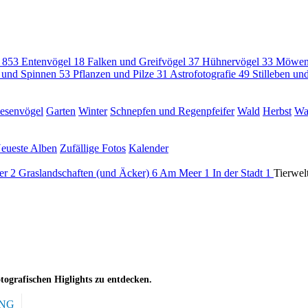
l
853
Entenvögel
18
Falken und Greifvögel
37
Hühnervögel
33
Möwen
n und Spinnen
53
Pflanzen und Pilze
31
Astrofotografie
49
Stilleben u
esenvögel
Garten
Winter
Schnepfen und Regenpfeifer
Wald
Herbst
Wa
eueste Alben
Zufällige Fotos
Kalender
eer
2
Graslandschaften (und Äcker)
6
Am Meer
1
In der Stadt
1
Tierwel
otografischen Higlights zu entdecken.
NG