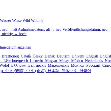
Wasser
Wiese
Wild
Wildlife
 neu → alt
Aufnahmedatum, alt → neu
Veröffentlichungsdatum, neu →
, niedrig → hoch
ahmedatum anzeigen
l
Brezhoneg
Català
Česky
Dansk
Deutsch
Dhivehi
English
Engli
šu
Lëtzebuergesch
Lietuviu
Magyar
Malay
México
Nederlands
Nor
Wolof
Ελληνικά
Български
Македонски
Монгол
Русский
Срп
្មែរ
中文 (繁體)
中文 (香港)
日本語
简体中文
한국어