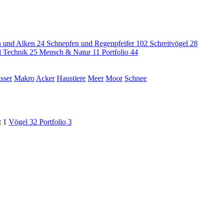
 und Alken
24
Schnepfen und Regenpfeifer
102
Schreitvögel
28
nd Technik
25
Mensch & Natur
11
Portfolio
44
sser
Makro
Acker
Haustiere
Meer
Moor
Schnee
t
1
Vögel
32
Portfolio
3