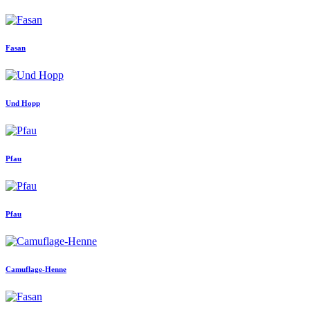
Fasan
Und Hopp
Pfau
Pfau
Camuflage-Henne