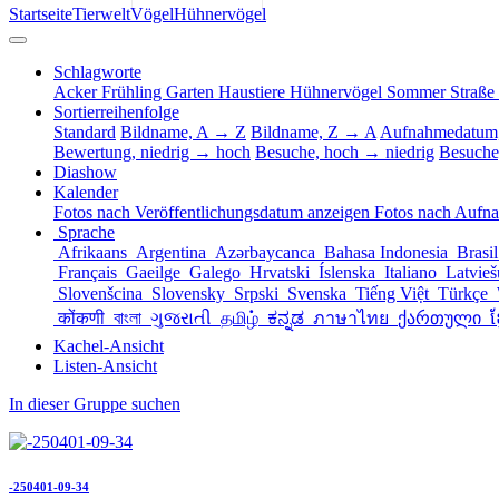
Startseite
Tierwelt
Vögel
Hühnervögel
Schlagworte
Acker
Frühling
Garten
Haustiere
Hühnervögel
Sommer
Straße
Sortierreihenfolge
Standard
Bildname, A → Z
Bildname, Z → A
Aufnahmedatum,
Bewertung, niedrig → hoch
Besuche, hoch → niedrig
Besuche
Diashow
Kalender
Fotos nach Veröffentlichungsdatum anzeigen
Fotos nach Aufn
Sprache
Afrikaans
Argentina
Azərbaycanca
Bahasa Indonesia
Brasi
Français
Gaeilge
Galego
Hrvatski
Íslenska
Italiano
Latvie
Slovenšcina
Slovensky
Srpski
Svenska
Tiếng Việt
Türkçe
कोंकणी
বাংলা
ગુજરાતી
தமிழ்
ಕನ್ನಡ
ภาษาไทย
ქართული
ខ
Kachel-Ansicht
Listen-Ansicht
In dieser Gruppe suchen
-250401-09-34