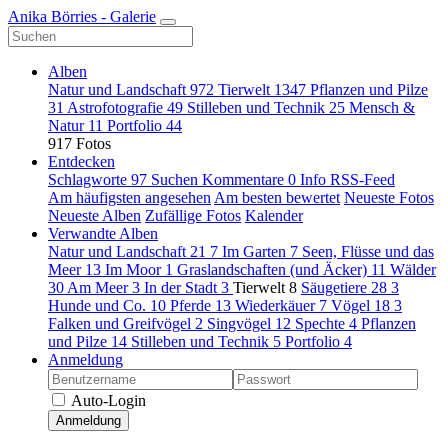
Anika Börries - Galerie
Alben
Natur und Landschaft
972
Tierwelt
1347
Pflanzen und Pilze
31
Astrofotografie
49
Stilleben und Technik
25
Mensch &
Natur
11
Portfolio
44
917 Fotos
Entdecken
Schlagworte
97
Suchen
Kommentare
0
Info
RSS-Feed
Am häufigsten angesehen
Am besten bewertet
Neueste Fotos
Neueste Alben
Zufällige Fotos
Kalender
Verwandte Alben
Natur und Landschaft
21
7
Im Garten
7
Seen, Flüsse und das
Meer
13
Im Moor
1
Graslandschaften (und Äcker)
11
Wälder
30
Am Meer
3
In der Stadt
3
Tierwelt
8
Säugetiere
28
3
Hunde und Co.
10
Pferde
13
Wiederkäuer
7
Vögel
18
3
Falken und Greifvögel
2
Singvögel
12
Spechte
4
Pflanzen
und Pilze
14
Stilleben und Technik
5
Portfolio
4
Anmeldung
Auto-Login
Anmeldung